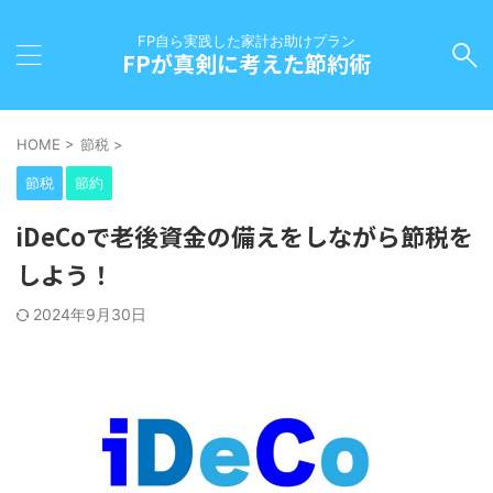
FP自ら実践した家計お助けプラン
FPが真剣に考えた節約術
HOME
>
節税
>
節税
節約
iDeCoで老後資金の備えをしながら節税を
しよう！
2024年9月30日